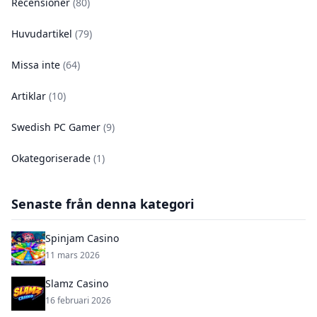
Recensioner
(80)
Huvudartikel
(79)
Missa inte
(64)
Artiklar
(10)
Swedish PC Gamer
(9)
Okategoriserade
(1)
Senaste från denna kategori
Spinjam Casino
11 mars 2026
Slamz Casino
16 februari 2026