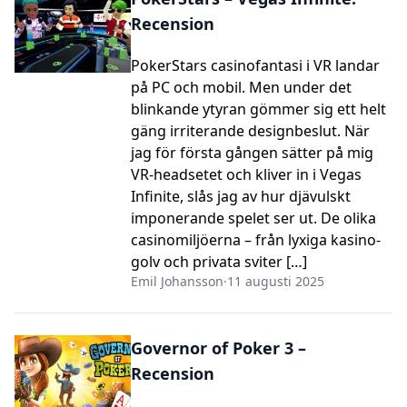
Recension
PokerStars casinofantasi i VR landar
på PC och mobil. Men under det
blinkande ytyran gömmer sig ett helt
gäng irriterande designbeslut. När
jag för första gången sätter på mig
VR-headsetet och kliver in i Vegas
Infinite, slås jag av hur djävulskt
imponerande spelet ser ut. De olika
casinomiljöerna – från lyxiga kasino-
golv och privata sviter […]
Emil Johansson
·
11 augusti 2025
Governor of Poker 3 –
Recension