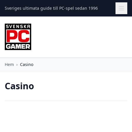
Sveriges ultimata guide till PC-spel sedan 1996
Hem
›
Casino
Casino
Spinara Casino
Rabbit Reel Casino
Slotheart Casino – ett speläventyr med
Emil Johansson
·
24 december 2025
hjärta
Emil Johansson
·
29 oktober 2025
Emil Johansson
·
29 oktober 2025