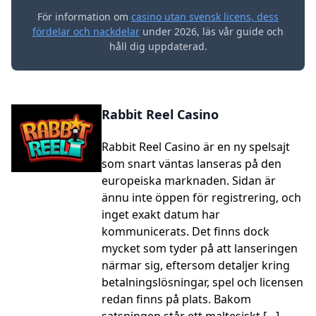
För information om
casino utan svensk licens, dess
fördelar och nackdelar
under 2026, läs vår guide och
håll dig uppdaterad.
Rabbit Reel Casino
Rabbit Reel Casino är en ny spelsajt
som snart väntas lanseras på den
europeiska marknaden. Sidan är
ännu inte öppen för registrering, och
inget exakt datum har
kommunicerats. Det finns dock
mycket som tyder på att lanseringen
närmar sig, eftersom detaljer kring
betalningslösningar, spel och licensen
redan finns på plats. Bakom