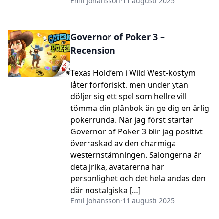
Emil Johansson
·
11 augusti 2025
Governor of Poker 3 –
Recension
Texas Hold’em i Wild West-kostym
låter förföriskt, men under ytan
döljer sig ett spel som hellre vill
tömma din plånbok än ge dig en ärlig
pokerrunda. När jag först startar
Governor of Poker 3 blir jag positivt
överraskad av den charmiga
westernstämningen. Salongerna är
detaljrika, avatarerna har
personlighet och det hela andas den
där nostalgiska […]
Emil Johansson
·
11 augusti 2025