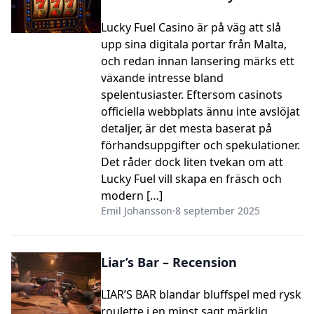
licensierad spelsajt
Lucky Fuel Casino är på väg att slå
upp sina digitala portar från Malta,
och redan innan lansering märks ett
växande intresse bland
spelentusiaster. Eftersom casinots
officiella webbplats ännu inte avslöjat
detaljer, är det mesta baserat på
förhandsuppgifter och spekulationer.
Det råder dock liten tvekan om att
Lucky Fuel vill skapa en fräsch och
modern […]
Emil Johansson
·
8 september 2025
Liar’s Bar – Recension
LIAR’S BAR blandar bluffspel med rysk
roulette i en minst sagt märklig