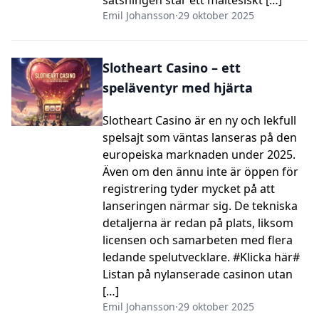
satsningen står ett maltesiskt […]
Emil Johansson
·
29 oktober 2025
Slotheart Casino – ett
speläventyr med hjärta
Slotheart Casino är en ny och lekfull
spelsajt som väntas lanseras på den
europeiska marknaden under 2025.
Även om den ännu inte är öppen för
registrering tyder mycket på att
lanseringen närmar sig. De tekniska
detaljerna är redan på plats, liksom
licensen och samarbeten med flera
ledande spelutvecklare. #Klicka här#
Listan på nylanserade casinon utan
[…]
Emil Johansson
·
29 oktober 2025