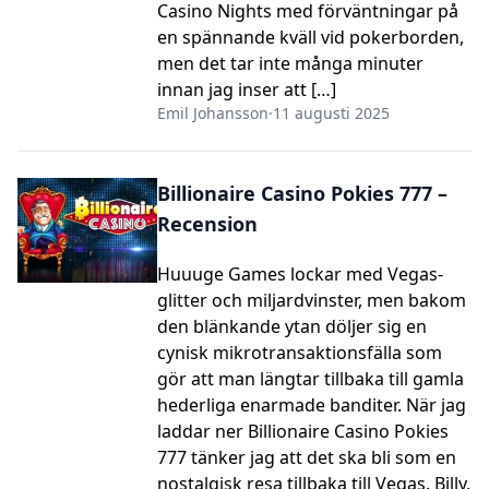
Casino Nights med förväntningar på
en spännande kväll vid pokerborden,
men det tar inte många minuter
innan jag inser att […]
Emil Johansson
·
11 augusti 2025
Billionaire Casino Pokies 777 –
Recension
Huuuge Games lockar med Vegas-
glitter och miljardvinster, men bakom
den blänkande ytan döljer sig en
cynisk mikrotransaktionsfälla som
gör att man längtar tillbaka till gamla
hederliga enarmade banditer. När jag
laddar ner Billionaire Casino Pokies
777 tänker jag att det ska bli som en
nostalgisk resa tillbaka till Vegas. Billy,