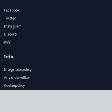
Facebook
Twitter
Instagram
Discord
RSS
Info
Integritetspolicy
Användarvillkor
Cookiepolicy
Om Oss
Kontakt