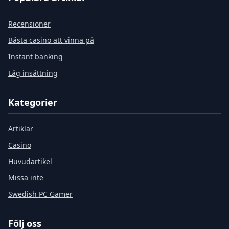
Recensioner
Bästa casino att vinna på
Instant banking
Låg insättning
Kategorier
Artiklar
Casino
Huvudartikel
Missa inte
Swedish PC Gamer
Följ oss