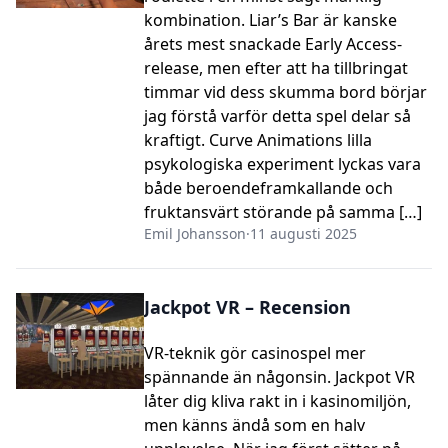
kombination. Liar’s Bar är kanske
årets mest snackade Early Access-
release, men efter att ha tillbringat
timmar vid dess skumma bord börjar
jag förstå varför detta spel delar så
kraftigt. Curve Animations lilla
psykologiska experiment lyckas vara
både beroendeframkallande och
fruktansvärt störande på samma […]
Emil Johansson
·
11 augusti 2025
Jackpot VR – Recension
VR-teknik gör casinospel mer
spännande än någonsin. Jackpot VR
låter dig kliva rakt in i kasinomiljön,
men känns ändå som en halv