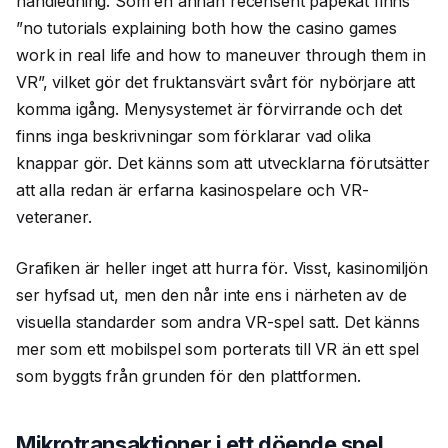
handledning. Som en annan recensent påpekat finns
”no tutorials explaining both how the casino games
work in real life and how to maneuver through them in
VR”, vilket gör det fruktansvärt svårt för nybörjare att
komma igång. Menysystemet är förvirrande och det
finns inga beskrivningar som förklarar vad olika
knappar gör. Det känns som att utvecklarna förutsätter
att alla redan är erfarna kasinospelare och VR-
veteraner.
Grafiken är heller inget att hurra för. Visst, kasinomiljön
ser hyfsad ut, men den når inte ens i närheten av de
visuella standarder som andra VR-spel satt. Det känns
mer som ett mobilspel som porterats till VR än ett spel
som byggts från grunden för den plattformen.
Mikrotransaktioner i ett döende spel