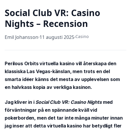
Social Club VR: Casino
Nights – Recension
Casino
Emil Johansson
·
11 augusti 2025
·
Perilous Orbits virtuella kasino vill återskapa den
klassiska Las Vegas-känslan, men trots en del
smarta idéer känns det mesta av upplevelsen som
en halvkass kopia av verkliga kasinon.
Jag kliver in i
Social Club VR: Casino Nights
med
förväntningar på en spännande kväll vid
pokerborden, men det tar inte många minuter innan
jag inser att detta virtuella kasino har betydligt fler