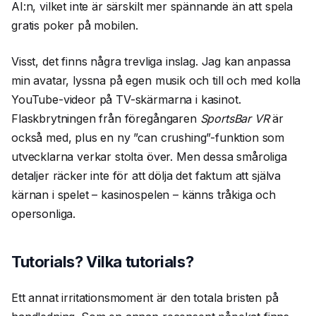
AI:n, vilket inte är särskilt mer spännande än att spela
gratis poker på mobilen.
Visst, det finns några trevliga inslag. Jag kan anpassa
min avatar, lyssna på egen musik och till och med kolla
YouTube-videor på TV-skärmarna i kasinot.
Flaskbrytningen från föregångaren
SportsBar VR
är
också med, plus en ny ”can crushing”-funktion som
utvecklarna verkar stolta över. Men dessa småroliga
detaljer räcker inte för att dölja det faktum att själva
kärnan i spelet – kasinospelen – känns tråkiga och
opersonliga.
Tutorials? Vilka tutorials?
Ett annat irritationsmoment är den totala bristen på