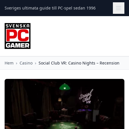
Sveriges ultimata guide till PC-spel sedan 1996
Hem
›
Casino
›
Social Club VR: Casino Nights – Recension