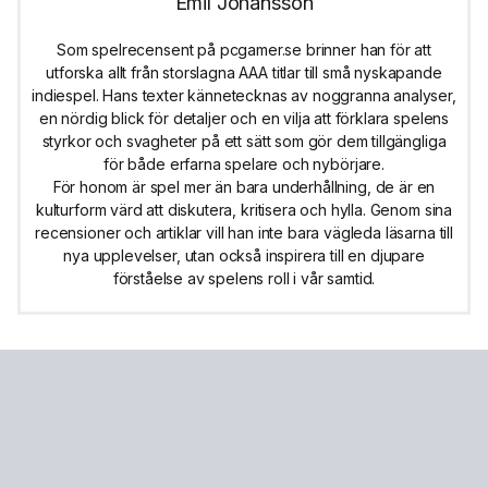
Emil Johansson
Som spelrecensent på pcgamer.se brinner han för att
utforska allt från storslagna AAA titlar till små nyskapande
indiespel. Hans texter kännetecknas av noggranna analyser,
en nördig blick för detaljer och en vilja att förklara spelens
styrkor och svagheter på ett sätt som gör dem tillgängliga
för både erfarna spelare och nybörjare.
För honom är spel mer än bara underhållning, de är en
kulturform värd att diskutera, kritisera och hylla. Genom sina
recensioner och artiklar vill han inte bara vägleda läsarna till
nya upplevelser, utan också inspirera till en djupare
förståelse av spelens roll i vår samtid.