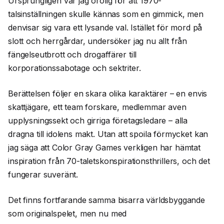
Ursprungligen var jag orolig för att 1970-
talsinställningen skulle kännas som en gimmick, men
denvisar sig vara ett lysande val. Istället för mord på
slott och herrgårdar, undersöker jag nu allt från
fängelseutbrott och drogaffärer till
korporationssabotage och sektriter.
Berättelsen följer en skara olika karaktärer – en envis
skattjägare, ett team forskare, medlemmar aven
upplysningssekt och girriga företagsledare – alla
dragna till idolens makt. Utan att spoila förmycket kan
jag säga att Color Gray Games verkligen har hämtat
inspiration från 70-taletskonspirationsthrillers, och det
fungerar suveränt.
Det finns fortfarande samma bisarra världsbyggande
som originalspelet, men nu med