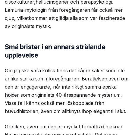
discokulturer,hallucinogener och parapsykologi.
Lemuria-mytologin från föregångaren får också mer
djup, vilketkommer att glädja alla som var fascinerade
av originalets mystik.
Små brister i en annars strålande
upplevelse
Om jag ska vara kritisk finns det några saker som inte
är lika starka som i föregångaren. Berättelsen,även om
den är engagerande, når inte riktigt samma episka
höjder som originalets 40-årsspännande mysterium.
Vissa fall känns också mer löskopplade från
huvudhistorien, även om alltknyts ihop elegant till slut.
Grafiken, även om den är mycket förbättrad, saknar
lite av originalets charmiga pixel-estetik. Det ärmer