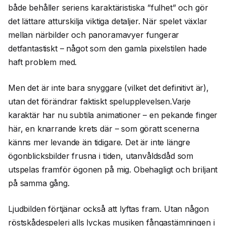
både behåller seriens karaktäristiska ”fulhet” och gör
det lättare atturskilja viktiga detaljer. När spelet växlar
mellan närbilder och panoramavyer fungerar
detfantastiskt – något som den gamla pixelstilen hade
haft problem med.
Men det är inte bara snyggare (vilket det definitivt är),
utan det förändrar faktiskt spelupplevelsen.Varje
karaktär har nu subtila animationer – en pekande finger
här, en knarrande krets där – som göratt scenerna
känns mer levande än tidigare. Det är inte längre
ögonblicksbilder frusna i tiden, utanvåldsdåd som
utspelas framför ögonen på mig. Obehagligt och briljant
på samma gång.
Ljudbilden förtjänar också att lyftas fram. Utan någon
röstskådespeleri alls lyckas musiken fångastämningen i