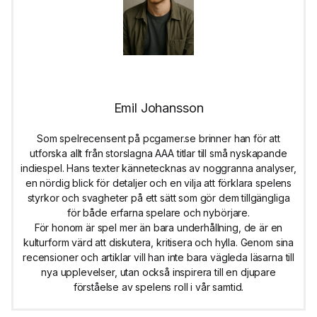
Emil Johansson
Som spelrecensent på pcgamer.se brinner han för att
utforska allt från storslagna AAA titlar till små nyskapande
indiespel. Hans texter kännetecknas av noggranna analyser,
en nördig blick för detaljer och en vilja att förklara spelens
styrkor och svagheter på ett sätt som gör dem tillgängliga
för både erfarna spelare och nybörjare.
För honom är spel mer än bara underhållning, de är en
kulturform värd att diskutera, kritisera och hylla. Genom sina
recensioner och artiklar vill han inte bara vägleda läsarna till
nya upplevelser, utan också inspirera till en djupare
förståelse av spelens roll i vår samtid.