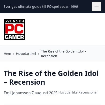
Sveriges ultimata guide till PC-spel sedan 1996
The Rise of the Golden Idol –
Hem
›
Huvudartikel
›
Recension
The Rise of the Golden Idol
– Recension
Huvudartikel
Recensioner
Emil Johansson
·
7 augusti 2025
·