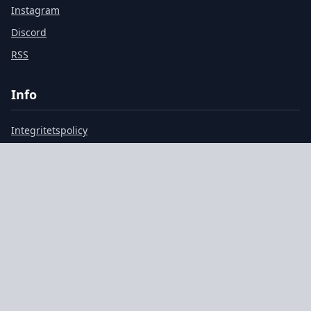
Instagram
Discord
RSS
Info
Integritetspolicy
Användarvillkor
Cookiepolicy
Om Oss
Kontakt
© 2026 PC Gamer Sverige. Alla rättigheter förbehållna.
GDPR