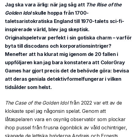
Jag ska vara ärlig: när jag såg att
The Rise of the
Golden Idol
skulle hoppa från 1700-
taletsaristokratiska England till 1970-talets sci-fi-
inspirerade värld, blev jag skeptisk.
Originalspeletvar perfekt i sin gotiska charm – varför
byta till discodans och korporationsintriger?
Menefter att ha klurat mig igenom de 20 fallen i
uppföljaren kan jag bara konstatera att ColorGray
Games har gjort precis det de behövde göra: bevisa
att deras geniala detektivformelfungerar i vilken
tidsålder som helst.
The Case of the Golden Idol
från 2022 var ett av de
klokaste spel jag någonsin spelat. Genom att
låtaspelaren vara en osynlig observatör som plockar
ihop pussel från frusna ögonblick av våld ochintriger,
skapade de lettiska bröderna Andrejs och Ernests