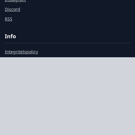
Discord
RSS
Info
Integritetspolicy
Användarvillkor
Cookiepolicy
Om Oss
Kontakt
© 2026 PC Gamer Sverige. Alla rättigheter förbehållna.
GDPR