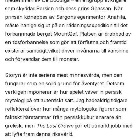
medlemmen av De Odödliga – en elitgrupp avkrigare
som skyddar Persien och dess prins Ghassan. När
prinsen kidnappas av Sargons egenmentor Anahita,
måste han ge sig ut på en räddningsexpedition till det
förbannnade berget MountQaf. Platsen är drabbad av
en tidsförbannelse som gör att förflutna och framtid
existerar samtidigt,vilket driver invånarna till vansinne
och förvandlar dem till monster.
Storyn är inte seriens mest minnesvärda, men den
fungerar som en solid grund för äventyret. Detsom
verkligen imponerar är hur spelet väver in persisk
mytologi på ett autentiskt sätt. Jag hadealdrig tidigare
reflekterat över hur många mytologiska figurer som
faktiskt härstammar från persiskkultur snarare än
grekisk, men
The Lost Crown
gör ett utmärkt jobb med
att lyfta fram denna rikavärld.