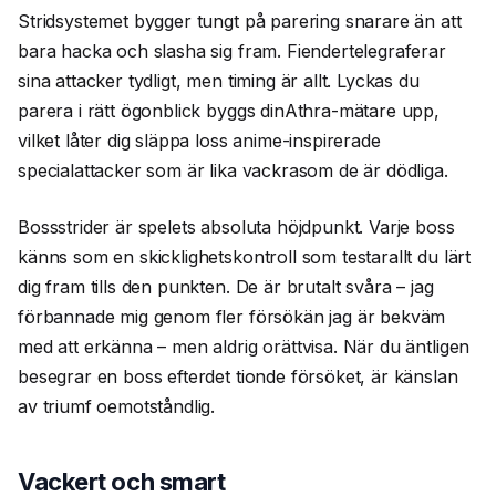
Stridsystemet bygger tungt på parering snarare än att
bara hacka och slasha sig fram. Fiendertelegraferar
sina attacker tydligt, men timing är allt. Lyckas du
parera i rätt ögonblick byggs dinAthra-mätare upp,
vilket låter dig släppa loss anime-inspirerade
specialattacker som är lika vackrasom de är dödliga.
Bossstrider är spelets absoluta höjdpunkt. Varje boss
känns som en skicklighetskontroll som testarallt du lärt
dig fram tills den punkten. De är brutalt svåra – jag
förbannade mig genom fler försökän jag är bekväm
med att erkänna – men aldrig orättvisa. När du äntligen
besegrar en boss efterdet tionde försöket, är känslan
av triumf oemotståndlig.
Vackert och smart