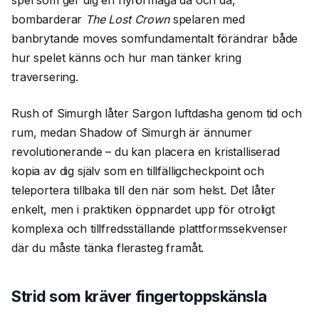
spel som ger dig en nyförmåga då och då,
bombarderar
The Lost Crown
spelaren med
banbrytande moves somfundamentalt förändrar både
hur spelet känns och hur man tänker kring
traversering.
Rush of Simurgh låter Sargon luftdasha genom tid och
rum, medan Shadow of Simurgh är ännumer
revolutionerande – du kan placera en kristalliserad
kopia av dig själv som en tillfälligcheckpoint och
teleportera tillbaka till den när som helst. Det låter
enkelt, men i praktiken öppnardet upp för otroligt
komplexa och tillfredsställande plattformssekvenser
där du måste tänka flerasteg framåt.
Strid som kräver fingertoppskänsla