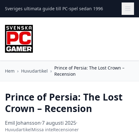
Sveriges ultimata guide till PC-spel sedan 1996
Prince of Persia: The Lost Crown –
Hem
›
Huvudartikel
›
Recension
Prince of Persia: The Lost
Crown – Recension
Emil Johansson
·
7 augusti 2025
·
Huvudartikel
Missa inte
Recensioner