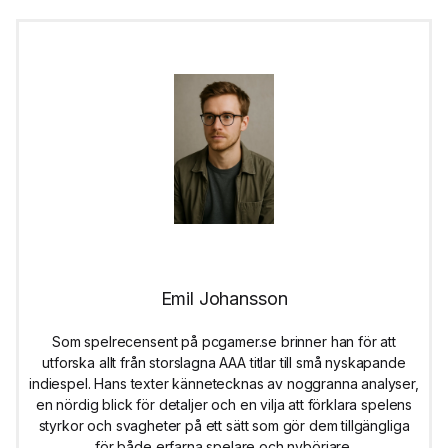
Emil Johansson
Som spelrecensent på pcgamer.se brinner han för att
utforska allt från storslagna AAA titlar till små nyskapande
indiespel. Hans texter kännetecknas av noggranna analyser,
en nördig blick för detaljer och en vilja att förklara spelens
styrkor och svagheter på ett sätt som gör dem tillgängliga
för både erfarna spelare och nybörjare.