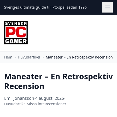
Sveriges ultimata guide till PC-spel sedan 1996
Hem
›
Huvudartikel
›
Maneater – En Retrospektiv Recension
Maneater – En Retrospektiv
Recension
Emil Johansson
·
4 augusti 2025
·
Huvudartikel
Missa inte
Recensioner