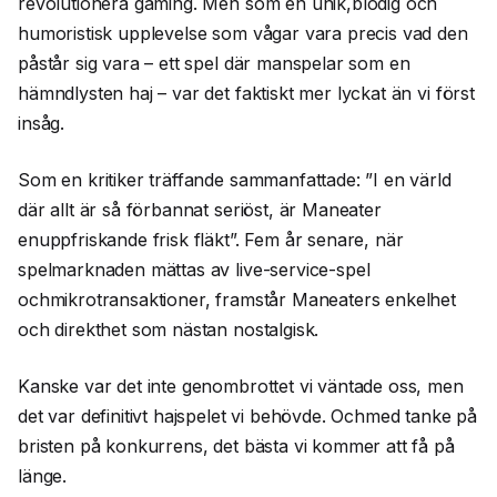
revolutionera gaming. Men som en unik,blodig och
humoristisk upplevelse som vågar vara precis vad den
påstår sig vara – ett spel där manspelar som en
hämndlysten haj – var det faktiskt mer lyckat än vi först
insåg.
Som en kritiker träffande sammanfattade: ”I en värld
där allt är så förbannat seriöst, är Maneater
enuppfriskande frisk fläkt”. Fem år senare, när
spelmarknaden mättas av live-service-spel
ochmikrotransaktioner, framstår Maneaters enkelhet
och direkthet som nästan nostalgisk.
Kanske var det inte genombrottet vi väntade oss, men
det var definitivt hajspelet vi behövde. Ochmed tanke på
bristen på konkurrens, det bästa vi kommer att få på
länge.