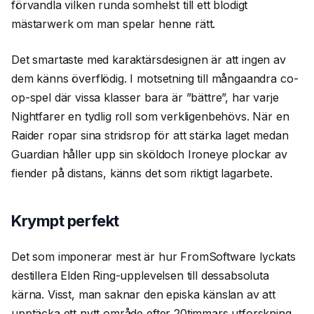
förvandla vilken runda somhelst till ett blodigt
mästarwerk om man spelar henne rätt.
Det smartaste med karaktärsdesignen är att ingen av
dem känns överflödig. I motsetning till mångaandra co-
op-spel där vissa klasser bara är ”bättre”, har varje
Nightfarer en tydlig roll som verkligenbehövs. När en
Raider ropar sina stridsrop för att stärka laget medan
Guardian håller upp sin sköldoch Ironeye plockar av
fiender på distans, känns det som riktigt lagarbete.
Krympt perfekt
Det som imponerar mest är hur FromSoftware lyckats
destillera Elden Ring-upplevelsen till dessabsoluta
kärna. Visst, man saknar den episka känslan av att
upptäcka ett nytt område efter 20timmars utforskning,