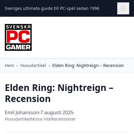
Sveriges ultimata guide till PC-spel sedan 1996
Hem
›
Huvudartikel
›
Elden Ring: Nightreign – Recension
Elden Ring: Nightreign –
Recension
Emil Johansson
·
7 augusti 2025
·
Huvudartikel
Missa inte
Recensioner