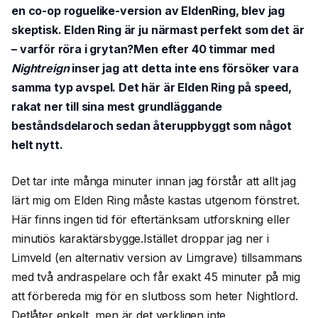
en co-op roguelike-version av EldenRing, blev jag
skeptisk. Elden Ring är ju närmast perfekt som det är
– varför röra i grytan?Men efter 40 timmar med
Nightreign
inser jag att detta inte ens försöker vara
samma typ avspel. Det här är Elden Ring på speed,
rakat ner till sina mest grundläggande
beståndsdelaroch sedan återuppbyggt som något
helt nytt.
Det tar inte många minuter innan jag förstår att allt jag
lärt mig om Elden Ring måste kastas utgenom fönstret.
Här finns ingen tid för eftertänksam utforskning eller
minutiös karaktärsbygge.Istället droppar jag ner i
Limveld (en alternativ version av Limgrave) tillsammans
med två andraspelare och får exakt 45 minuter på mig
att förbereda mig för en slutboss som heter Nightlord.
Detlåter enkelt, men är det verkligen inte.