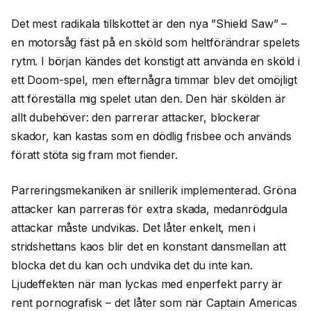
Det mest radikala tillskottet är den nya ”Shield Saw” –
en motorsåg fäst på en sköld som heltförändrar spelets
rytm. I början kändes det konstigt att använda en sköld i
ett Doom-spel, men efternågra timmar blev det omöjligt
att föreställa mig spelet utan den. Den här skölden är
allt dubehöver: den parrerar attacker, blockerar
skador, kan kastas som en dödlig frisbee och används
föratt stöta sig fram mot fiender.
Parreringsmekaniken är snillerik implementerad. Gröna
attacker kan parreras för extra skada, medanrödgula
attackar måste undvikas. Det låter enkelt, men i
stridshettans kaos blir det en konstant dansmellan att
blocka det du kan och undvika det du inte kan.
Ljudeffekten när man lyckas med enperfekt parry är
rent pornografisk – det låter som när Captain Americas