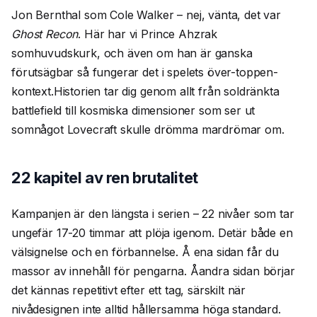
Jon Bernthal som Cole Walker – nej, vänta, det var
Ghost Recon
. Här har vi Prince Ahzrak
somhuvudskurk, och även om han är ganska
förutsägbar så fungerar det i spelets över-toppen-
kontext.Historien tar dig genom allt från soldränkta
battlefield till kosmiska dimensioner som ser ut
somnågot Lovecraft skulle drömma mardrömar om.
22 kapitel av ren brutalitet
Kampanjen är den längsta i serien – 22 nivåer som tar
ungefär 17-20 timmar att plöja igenom. Detär både en
välsignelse och en förbannelse. Å ena sidan får du
massor av innehåll för pengarna. Åandra sidan börjar
det kännas repetitivt efter ett tag, särskilt när
nivådesignen inte alltid hållersamma höga standard.