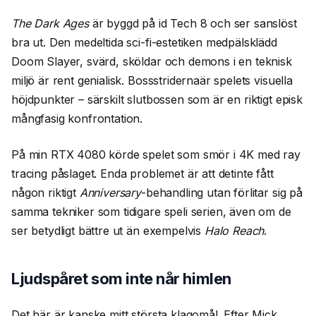
The Dark Ages
är byggd på id Tech 8 och ser sanslöst
bra ut. Den medeltida sci-fi-estetiken medpälsklädd
Doom Slayer, svärd, sköldar och demons i en teknisk
miljö är rent genialisk. Bossstridernaär spelets visuella
höjdpunkter – särskilt slutbossen som är en riktigt episk
mångfasig konfrontation.
På min RTX 4080 körde spelet som smör i 4K med ray
tracing påslaget. Enda problemet är att detinte fått
någon riktigt
Anniversary
-behandling utan förlitar sig på
samma tekniker som tidigare speli serien, även om de
ser betydligt bättre ut än exempelvis
Halo Reach
.
Ljudspåret som inte når himlen
Det här är kanske mitt största klagomål. Efter Mick