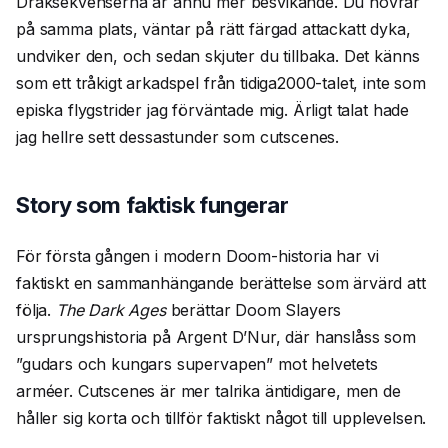
Draksekvenserna är ännu mer besvikande. Du hovrar
på samma plats, väntar på rätt färgad attackatt dyka,
undviker den, och sedan skjuter du tillbaka. Det känns
som ett tråkigt arkadspel från tidiga2000-talet, inte som
episka flygstrider jag förväntade mig. Ärligt talat hade
jag hellre sett dessastunder som cutscenes.
Story som faktisk fungerar
För första gången i modern Doom-historia har vi
faktiskt en sammanhängande berättelse som ärvärd att
följa.
The Dark Ages
berättar Doom Slayers
ursprungshistoria på Argent D’Nur, där hanslåss som
”gudars och kungars supervapen” mot helvetets
arméer. Cutscenes är mer talrika äntidigare, men de
håller sig korta och tillför faktiskt något till upplevelsen.