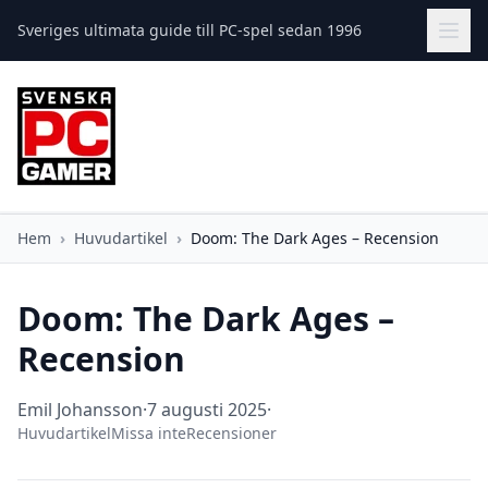
Sveriges ultimata guide till PC-spel sedan 1996
Hem
›
Huvudartikel
›
Doom: The Dark Ages – Recension
Doom: The Dark Ages –
Recension
Emil Johansson
·
7 augusti 2025
·
Huvudartikel
Missa inte
Recensioner