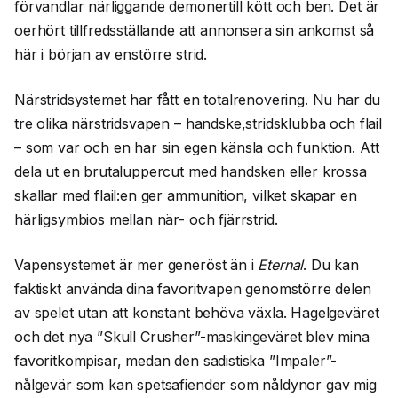
förvandlar närliggande demonertill kött och ben. Det är
oerhört tillfredsställande att annonsera sin ankomst så
här i början av enstörre strid.
Närstridsystemet har fått en totalrenovering. Nu har du
tre olika närstridsvapen – handske,stridsklubba och flail
– som var och en har sin egen känsla och funktion. Att
dela ut en brutaluppercut med handsken eller krossa
skallar med flail:en ger ammunition, vilket skapar en
härligsymbios mellan när- och fjärrstrid.
Vapensystemet är mer generöst än i
Eternal
. Du kan
faktiskt använda dina favoritvapen genomstörre delen
av spelet utan att konstant behöva växla. Hagelgeväret
och det nya ”Skull Crusher”-maskingeväret blev mina
favoritkompisar, medan den sadistiska ”Impaler”-
nålgevär som kan spetsafiender som nåldynor gav mig