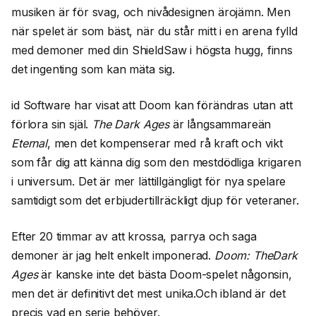
musiken är för svag, och nivådesignen ärojämn. Men
när spelet är som bäst, när du står mitt i en arena fylld
med demoner med din ShieldSaw i högsta hugg, finns
det ingenting som kan mäta sig.
id Software har visat att Doom kan förändras utan att
förlora sin själ.
The Dark Ages
är långsammareän
Eternal
, men det kompenserar med rå kraft och vikt
som får dig att känna dig som den mestdödliga krigaren
i universum. Det är mer lättillgängligt för nya spelare
samtidigt som det erbjudertillräckligt djup för veteraner.
Efter 20 timmar av att krossa, parrya och saga
demoner är jag helt enkelt imponerad.
Doom: TheDark
Ages
är kanske inte det bästa Doom-spelet någonsin,
men det är definitivt det mest unika.Och ibland är det
precis vad en serie behöver.