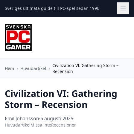
Sveriges ultimata guide till PC-spel sedan 1996
Civilization VI: Gathering Storm –
Hem
›
Huvudartikel
›
Recension
Civilization VI: Gathering
Storm – Recension
Emil Johansson
·
6 augusti 2025
·
Huvudartikel
Missa inte
Recensioner