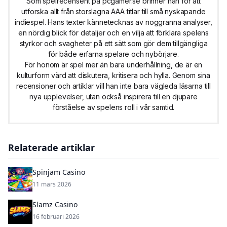
Som spelrecensent på pcgamer.se brinner han för att
utforska allt från storslagna AAA titlar till små nyskapande
indiespel. Hans texter kännetecknas av noggranna analyser,
en nördig blick för detaljer och en vilja att förklara spelens
styrkor och svagheter på ett sätt som gör dem tillgängliga
för både erfarna spelare och nybörjare.
För honom är spel mer än bara underhållning, de är en
kulturform värd att diskutera, kritisera och hylla. Genom sina
recensioner och artiklar vill han inte bara vägleda läsarna till
nya upplevelser, utan också inspirera till en djupare
förståelse av spelens roll i vår samtid.
Relaterade artiklar
Spinjam Casino
11 mars 2026
Slamz Casino
16 februari 2026